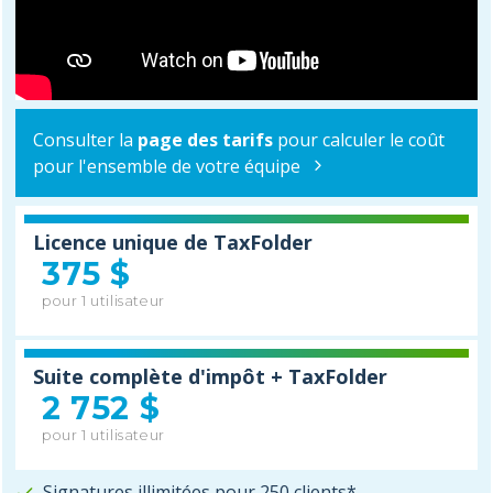
Consulter la
page des tarifs
pour calculer le coût
pour l'ensemble de votre équipe
Licence unique de TaxFolder
375 $
pour 1 utilisateur
Suite complète d'impôt + TaxFolder
2 752 $
pour 1 utilisateur
Signatures illimitées pour 250 clients*