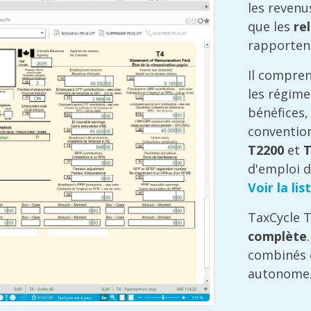
les revenu
que les
re
rapporten
Il compren
les régime
bénéfices, 
convention
T2200
et
T
d'emploi 
Voir la li
TaxCycle T
complète
combinés 
autonome