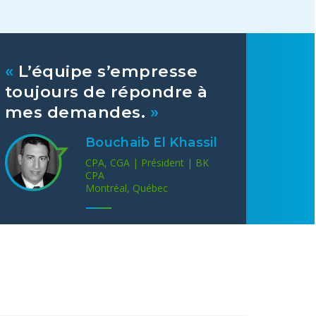
«
L’équipe s’empresse
toujours de répondre à
mes demandes.
»
Bouchaib El Khassil
CPA, CGA | Président | BK
CPA
Montréal, Québec