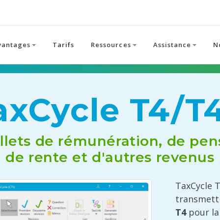
vantages
Tarifs
Ressources
Assistance
N
axCycle T4/T
llets de rémunération, de pen
de rente et d'autres revenus
TaxCycle 
transmettr
T4
pour la