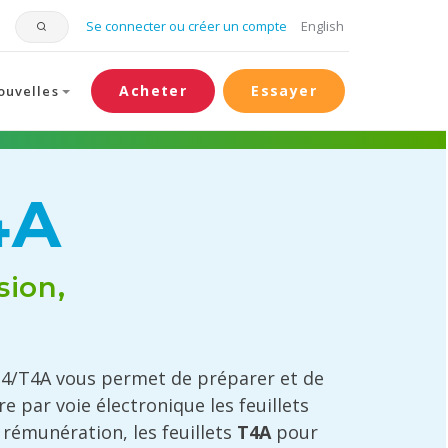
Se connecter ou créer un compte
English
Acheter
Essayer
ouvelles
4A
sion,
T4/T4A vous permet de préparer et de
e par voie électronique les feuillets
 rémunération, les feuillets
T4A
pour