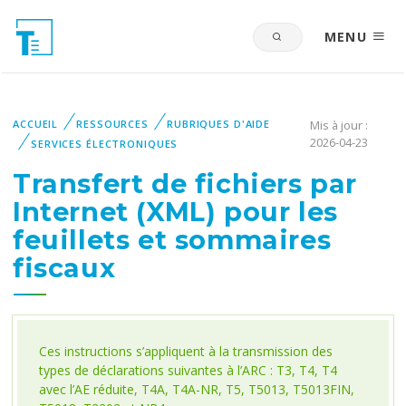
MENU
ACCUEIL
RESSOURCES
RUBRIQUES D'AIDE
Mis à jour :
2026-04-23
SERVICES ÉLECTRONIQUES
Transfert de fichiers par
Internet (XML) pour les
feuillets et sommaires
fiscaux
Ces instructions s’appliquent à la transmission des
types de déclarations suivantes à l’ARC : T3, T4, T4
avec l’AE réduite, T4A, T4A-NR, T5, T5013, T5013FIN,