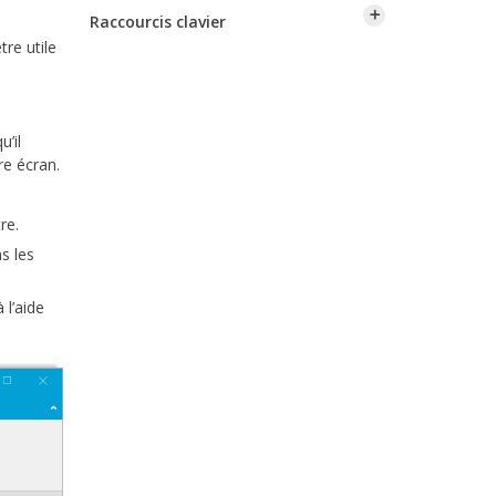
Raccourcis clavier
tre utile
u’il
re écran.
re.
s les
 l’aide