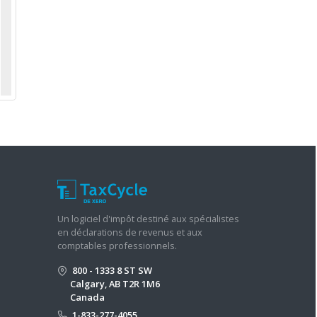
Un logiciel d'impôt destiné aux spécialistes
en déclarations de revenus et aux
comptables professionnels.
800 - 1333 8 ST SW
Calgary, AB T2R 1M6
Canada
1-833-277-4055