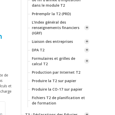
dans le module T2
Préremplir la T2 (PRD)
L’Index général des
renseignements financiers
(IGRF)
n
Liaison des entreprises
DPA T2
s
Formulaires et grilles de
calcul T2
Production par Internet T2
te de
us
Produire la T2 sur papier
lculs et
Produire la CO-17 sur papier
 charge
Fichiers T2 de planification et
de formation
T3 : Déclarations des fiducies