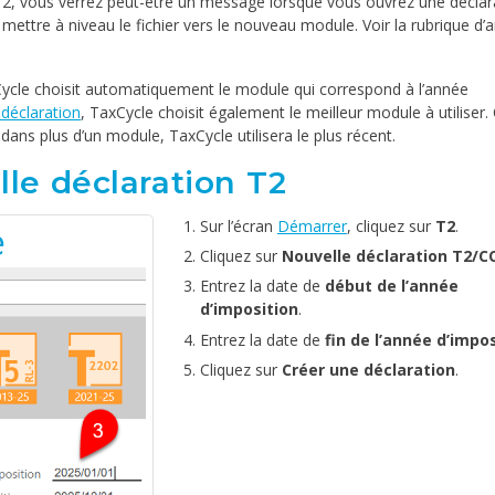
, vous verrez peut-être un message lorsque vous ouvrez une déclar
tre à niveau le fichier vers le nouveau module. Voir la rubrique d’a
Cycle choisit automatiquement le module qui correspond à l’année
 déclaration
, TaxCycle choisit également le meilleur module à utiliser.
on dans plus d’un module, TaxCycle utilisera le plus récent.
e déclaration T2
Sur l’écran
Démarrer
, cliquez sur
T2
.
Cliquez sur
Nouvelle déclaration T2/C
Entrez la date de
début de l’année
d’imposition
.
Entrez la date de
fin de l’année d’impo
Cliquez sur
Créer une déclaration
.