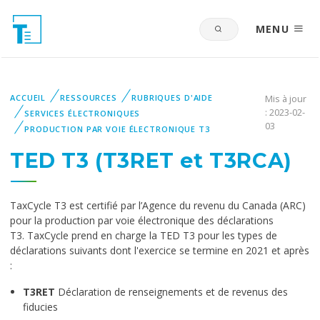
MENU
ACCUEIL
RESSOURCES
RUBRIQUES D'AIDE
Mis à jour
: 2023-02-
SERVICES ÉLECTRONIQUES
03
PRODUCTION PAR VOIE ÉLECTRONIQUE T3
TED T3 (T3RET et T3RCA)
TaxCycle T3 est certifié par l’Agence du revenu du Canada (ARC)
pour la production par voie électronique des déclarations
T3. TaxCycle prend en charge la TED T3 pour les types de
déclarations suivants dont l'exercice se termine en 2021 et après
:
T3RET
Déclaration de renseignements et de revenus des
fiducies