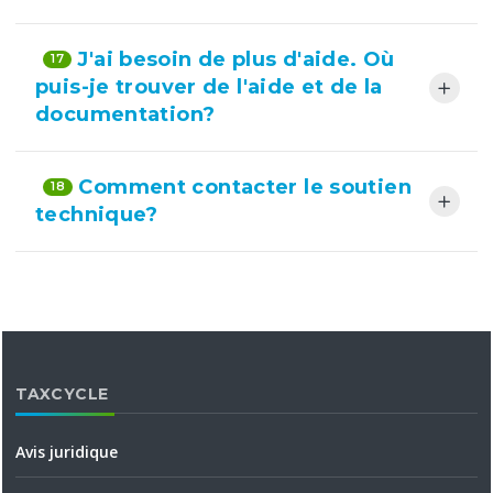
J'ai besoin de plus d'aide. Où
17
puis-je trouver de l'aide et de la
documentation?
Comment contacter le soutien
18
technique?
TAXCYCLE
Avis juridique