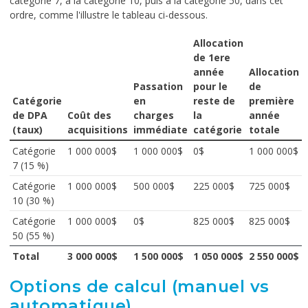
catégorie 7, à la catégorie 10, puis à la catégorie 50, dans cet
ordre, comme l'illustre le tableau ci-dessous.
Allocation
de 1ere
année
Allocation
Passation
pour le
de
Catégorie
en
reste de
première
de DPA
Coût des
charges
la
année
(taux)
acquisitions
immédiate
catégorie
totale
Catégorie
1 000 000$
1 000 000$
0$
1 000 000$
7 (15 %)
Catégorie
1 000 000$
500 000$
225 000$
725 000$
10 (30 %)
Catégorie
1 000 000$
0$
825 000$
825 000$
50 (55 %)
Total
3 000 000$
1 500 000$
1 050 000$
2 550 000$
Options de calcul (manuel vs
automatique)