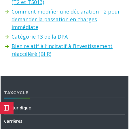
(T2 et T5013)
Comment modifier une déclaration T2 pour
demander la passation en charges
immédiate
Catégorie 13 de la DPA
Bien relatif à l’incitatif à l’investissement
réaccéléré (BIIR)
TAXCYCLE
Avis juridique
Carrières