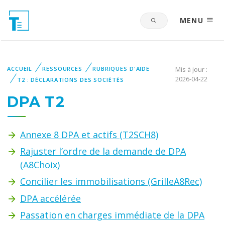
MENU
ACCUEIL
RESSOURCES
RUBRIQUES D'AIDE
Mis à jour :
2026-04-22
T2 : DÉCLARATIONS DES SOCIÉTÉS
DPA T2
Annexe 8 DPA et actifs (T2SCH8)
Rajuster l’ordre de la demande de DPA
(A8Choix)
Concilier les immobilisations (GrilleA8Rec)
DPA accélérée
Passation en charges immédiate de la DPA