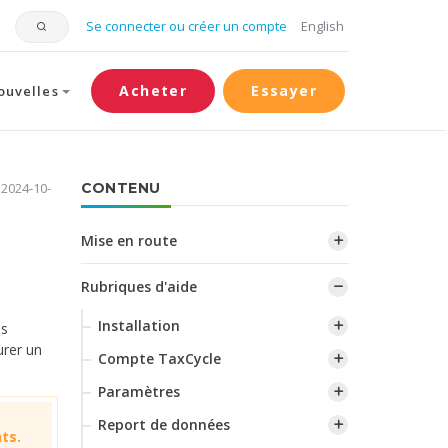
Se connecter ou créer un compte
English
Acheter
Essayer
ouvelles
: 2024-10-
CONTENU
Mise en route
Rubriques d'aide
Installation
as
urer un
Compte TaxCycle
Paramètres
Report de données
ts.