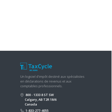
Un logiciel d'impôt destiné aux spécialistes
en déclarations de revenus et aux
comptables professionnels.
800 - 1333 8 ST SW
Calgary, AB T2R 1M6
Canada
1-833-277-4055