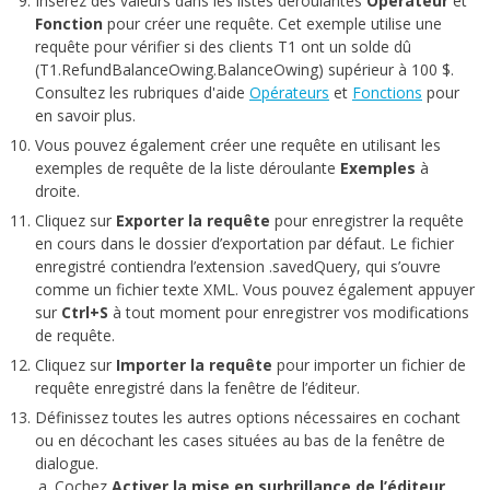
Insérez des valeurs dans les listes déroulantes
Opérateur
et
Fonction
pour créer une requête. Cet exemple utilise une
requête pour vérifier si des clients T1 ont un solde dû
(T1.RefundBalanceOwing.BalanceOwing) supérieur à 100 $.
Consultez les rubriques d'aide
Opérateurs
et
Fonctions
pour
en savoir plus.
Vous pouvez également créer une requête en utilisant les
exemples de requête de la liste déroulante
Exemples
à
droite.
Cliquez sur
Exporter la requête
pour enregistrer la requête
en cours dans le dossier d’exportation par défaut. Le fichier
enregistré contiendra l’extension .savedQuery, qui s’ouvre
comme un fichier texte XML. Vous pouvez également appuyer
sur
Ctrl+
S
à tout moment pour enregistrer vos modifications
de requête.
Cliquez sur
Importer la requête
pour importer un fichier de
requête enregistré dans la fenêtre de l’éditeur.
Définissez toutes les autres options nécessaires en cochant
ou en décochant les cases situées au bas de la fenêtre de
dialogue.
Cochez
Activer la mise en surbrillance de l’éditeur