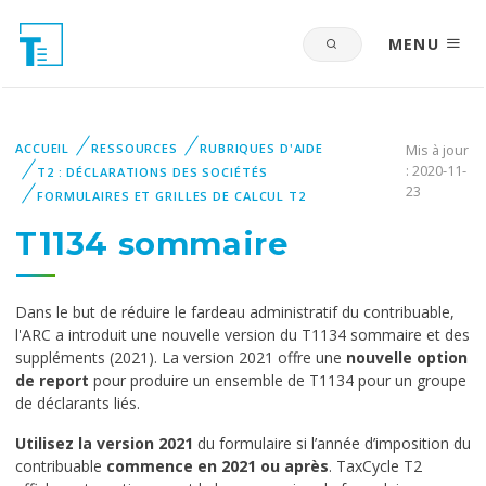
MENU
ACCUEIL
RESSOURCES
RUBRIQUES D'AIDE
Mis à jour
: 2020-11-
T2 : DÉCLARATIONS DES SOCIÉTÉS
23
FORMULAIRES ET GRILLES DE CALCUL T2
T1134 sommaire
Dans le but de réduire le fardeau administratif du contribuable,
l'ARC a introduit une nouvelle version du T1134 sommaire et des
suppléments (2021). La version 2021 offre une
nouvelle option
de report
pour produire un ensemble de T1134 pour un groupe
de déclarants liés.
Utilisez la version 2021
du formulaire si l’année d’imposition du
contribuable
commence en 2021 ou après
. TaxCycle T2