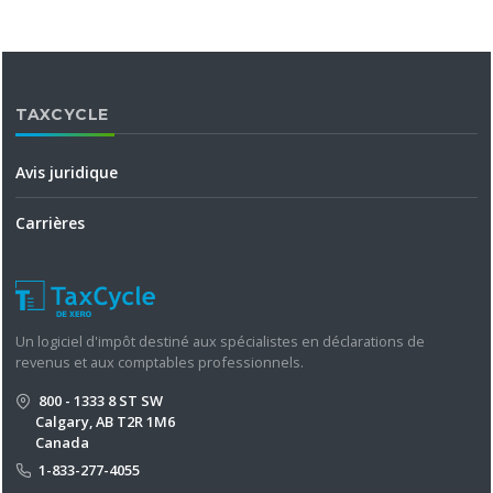
TAXCYCLE
Avis juridique
Carrières
Un logiciel d'impôt destiné aux spécialistes en déclarations de
revenus et aux comptables professionnels.
800 - 1333 8 ST SW
Calgary, AB T2R 1M6
Canada
1-833-277-4055