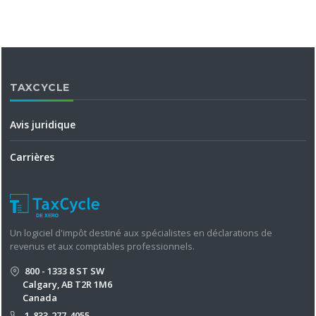
TAXCYCLE
Avis juridique
Carrières
Un logiciel d'impôt destiné aux spécialistes en déclarations de
revenus et aux comptables professionnels.
800 - 1333 8 ST SW
Calgary, AB T2R 1M6
Canada
1-833-277-4055