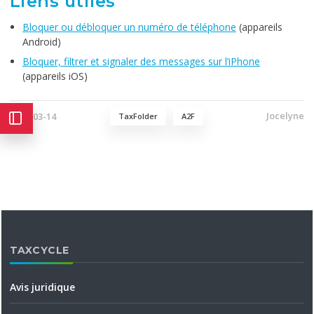
Liens utiles
Bloquer ou débloquer un numéro de téléphone
(appareils
Android)
Bloquer, filtrer et signaler des messages sur l’iPhone
(appareils iOS)
Jocelyne
2025-03-14
TaxFolder
A2F
TAXCYCLE
Avis juridique