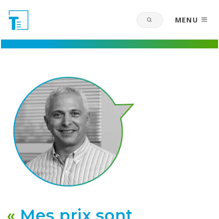
MENU
«
Mes prix sont