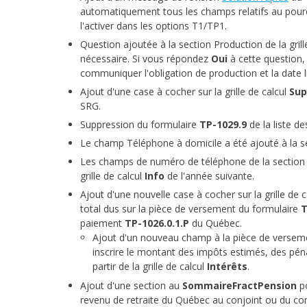
automatiquement tous les champs relatifs au pource
l'activer dans les options T1/TP1.
Question ajoutée à la section Production de la grill
nécessaire. Si vous répondez
Oui
à cette question,
communiquer l'obligation de production et la date l
Ajout d'une case à cocher sur la grille de calcul
Sup
SRG.
Suppression du formulaire
TP-1029.9
de la liste de
Le champ Téléphone à domicile a été ajouté à la sec
Les champs de numéro de téléphone de la section Ad
grille de calcul
Info
de l'année suivante.
Ajout d'une nouvelle case à cocher sur la grille de 
total dus sur la pièce de versement du formulaire
T
paiement
TP-1026.0.1.P
du Québec.
Ajout d'un nouveau champ à la pièce de verse
inscrire le montant des impôts estimés, des pén
partir de la grille de calcul
Intérêts
.
Ajout d'une section au
SommaireFractPension
po
revenu de retraite du Québec au conjoint ou du con