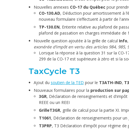
Nouvelles annexes
CO-17 du Québec
pour prendre
CO-130.AD
, Déduction pour amortissement à l’é
nouveau formulaire s’effectuent à partir de l'an
TP-130.EN
, Entente relative au plafond de pass
plafond de passation en charges immédiate de 1,
Nouvelle question ajoutée à la grille de calcul
Info
exonérée d’impôt en vertu des articles 984, 985, 
Lorsque la réponse à la question 31 sur la CO-1
299 de la CO-17 est supérieure à zéro et si la s
TaxCycle T3
Ajout du
soutien de la TED
pour le
T3ATH-IND
,
T
Nouveaux formulaires pour la
production sur pa
3GR
, Déclaration de renseignements et d'impôt 
REEE ou un REEI
GrilleT3GR
, grille de calcul pour la partie XI. 
T1061
, Déclaration de renseignements pour un 
T3PRP
, T3 Déclaration d'impôt pour régime de p