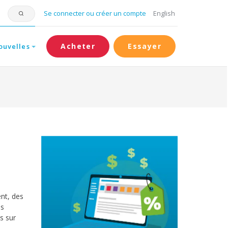
Se connecter ou créer un compte
English
Acheter
Essayer
ouvelles
nt, des
es
s sur