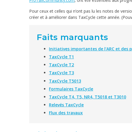
ProTaxCommunity.com
, ont été essentiels aux prog
Pour ceux et celles qui n’ont pas lu les notes de versi
créer et à améliorer dans TaxCycle cette année. (Pou
Faits marquants
Initiatives importantes de l'ARC et des 
TaxCycle T1
TaxCycle T2
TaxCycle T3
TaxCycle T5013
Formulaires TaxCycle
TaxCycle T4, T5, NR4, T5018 et T3010
Relevés TaxCycle
Flux des travaux