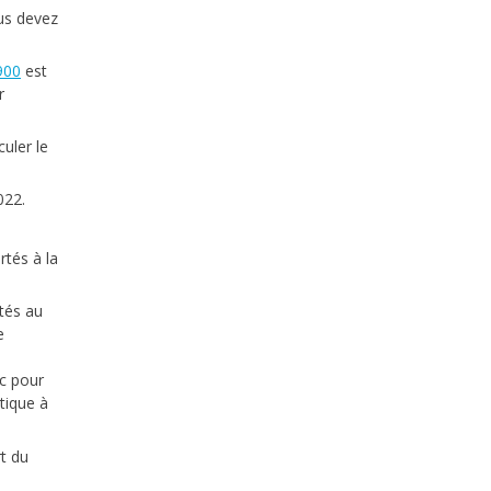
ous devez
900
est
r
culer le
022.
rtés à la
ités au
e
c pour
tique à
rt du