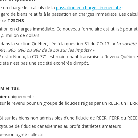
 en charge les calculs de la
passation en charges immédiate
:
gard de biens relatifs à la passation en charges immédiate. Les calcul
nexe
T2SCH8
.
ation en charges immédiate. Ce nouveau formulaire est utilisé pour att
5 million de dollars.
, dans la section Québec, liée à la question 31 du CO-17 : «
La société 
991, 995, 996 ou 998 de la Loi sur les impôts?
»
7 est « Non », la CO-771 est maintenant transmise à Revenu Québec si
ociété n’est pas une société exonérée d’impôt.
3M
et
T3S
.
pier
uniquement :
sur le revenu pour un groupe de fiducies régies par un REER, un FERR
Impôt sur les biens non admissibles d'une fiducie de REER, FERR ou REEE
groupe de fiducies canadiennes au profit d’athlètes amateurs
ension agréé collectif