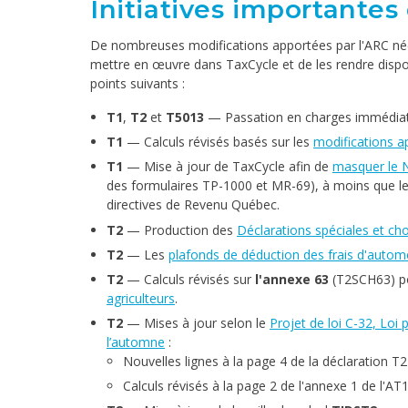
Initiatives importantes
De nombreuses modifications apportées par l'ARC néc
mettre en œuvre dans TaxCycle et de les rendre disponi
points suivants :
T1
,
T2
et
T5013
— Passation en charges immédiat
T1
— Calculs révisés basés sur les
modifications a
T1
— Mise à jour de TaxCycle afin de
masquer le N
des formulaires TP-1000 et MR-69), à moins que le
directives de Revenu Québec.
T2
— Production des
Déclarations spéciales et cho
T2
— Les
plafonds de déduction des frais d'autom
T2
— Calculs révisés sur
l'annexe 63
(T2SCH63) p
agriculteurs
.
T2
— Mises à jour selon le
Projet de loi C-32, Loi
l’automne
:
Nouvelles lignes à la
page 4 de la déclaration T2 
Calculs révisés à la page
2 de l'annexe 1 de l'AT1