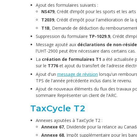
Ajout des formulaires suivants :
NS479
, Crédit d’impôt pour les sports et les ar
T2039
, Crédit d'impôt pour l'amélioration de la qu
T1B
, Demande de déduction du remboursement d
Suppression du formulaire
TP-1029.9
, Crédit d’imp
Message ajouté aux
déclarations de non-réside
l'UHT-2900 peut être nécessaire dans certains cas.
La
création de formulaires T1
a été actualisée p
sur le
T776
et ajout du transfert de l'adresse élec
Ajout d'un
message de révision
lorsqu'un rembour
TPS de l'année précédente inclus dans le revenu.
Ajout de nouveaux éléments du flux des travaux pou
sommaire Représenter un client de l'ARC.
TaxCycle T2
Annexes ajoutées à TaxCycle T2 :
Annexe 67
, Dividende pour la relance au Canad
Annexe 68
, Impôt supplémentaire pour les banq