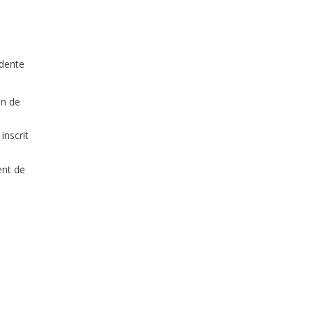
édente
on de
inscrit
ent de