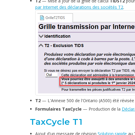
T2
— Mise à jour de la grille de calcul
TIDST2
pour 
par Internet des déclarations des sociétés T2
.
T2
— L'Annexe 500 de l'Ontario (A500) été révisée 
Formulaires TaxCycle
— Production de la
Déclar
TaxCycle T1
Ajout d'un message de révision
Solution rapide
au