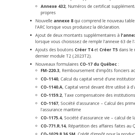
Annexe 432
, Numéros de certificat supplément
propres
Nouvelle
annexe 8
qui comprend le nouveau tablea
l'ARC lorsque vous produisez la déclaration.
Ajout de deux montants supplémentaires à
l'anne
lorsque vous choisissez de remplir l'annexe 63 de l
Ajouts des boutons
Créer T4
et
Créer T5
dans le
dernier module T2 (.2023T2).
Nouveaux formulaires
CO-17 du Québec
:
FM-220.3
, Remboursement d'impôts fonciers ac
CO-1140
, Calcul du capital versé d'une institutio
CO-1140.A
, Capital versé devant être utilisé à d'
CO-1159.2
, Taxe compensatoire des institutions
CO-1167
, Société d'assurance – Calcul des prime
l'assurance maritime
CO-1175.4
, Société d'assurance vie – calcul de la
CO-771.R.14
, Répartition des affaires faites au
CO-1029.8.36.SM
, Crédit d'impôt pour la produ