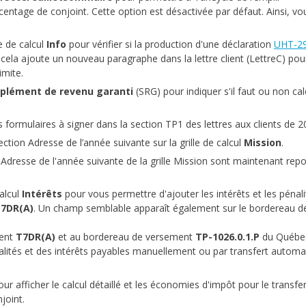
ntage de conjoint. Cette option est désactivée par défaut. Ainsi, v
e de calcul
Info
pour vérifier si la production d'une déclaration
UHT-2
 cela ajoute un nouveau paragraphe dans la lettre client (LettreC) pou
imite.
plément de revenu garanti
(SRG) pour indiquer s'il faut ou non cal
s formulaires à signer dans la section TP1 des lettres aux clients de 2
tion Adresse de l’année suivante sur la grille de calcul
Mission
.
resse de l'année suivante de la grille Mission sont maintenant repo
calcul
Intérêts
pour vous permettre d'ajouter les intérêts et les pénal
7DR(A)
.
Un champ semblable apparaît également sur le bordereau d
ment
T7DR(A)
et au bordereau de versement
TP-1026.0.1.P
du Québe
alités et des intérêts payables manuellement ou par transfert automa
ur afficher le calcul détaillé et les économies d'impôt pour le transfe
joint.