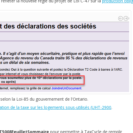
refléter la nouvelle règle du projet de Loi C-47 sur la
production oblig
selon la Loi-85 du gouvernement de l'Ontario.
ation de la taxe sur les logements sous-utilisés (UHT-2900
.
T5008FeuilletSommaire
pour permettre à TaxCycle de remplir