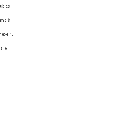
eubles
smis à
nexe 1,
s le