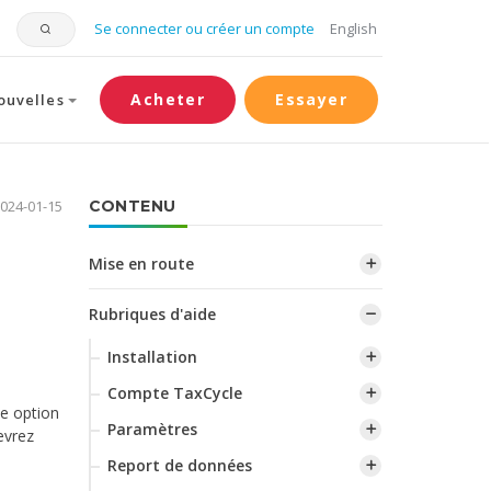
Se connecter ou créer un compte
English
Acheter
Essayer
ouvelles
2024-01-15
CONTENU
Mise en route
Rubriques d'aide
Installation
Compte TaxCycle
te option
Paramètres
evrez
Report de données