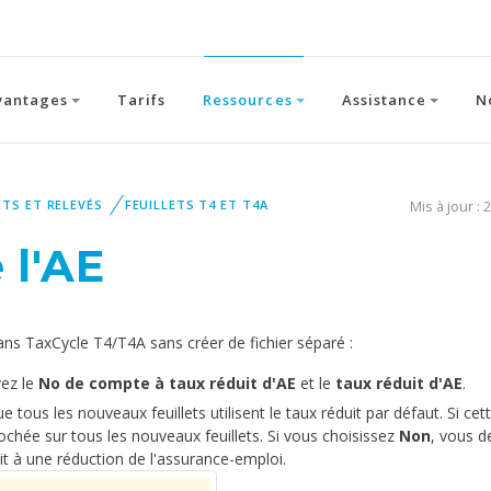
vantages
Tarifs
Ressources
Assistance
N
ETS ET RELEVÉS
FEUILLETS T4 ET T4A
Mis à jour : 
 l'AE
ans TaxCycle T4/T4A sans créer de fichier séparé :
vez le
No de compte à taux réduit d'AE
et le
taux réduit d'AE
.
tous les nouveaux feuillets utilisent le taux réduit par défaut. Si cet
ochée sur tous les nouveaux feuillets. Si vous choisissez
Non
, vous d
it à une réduction de l'assurance-emploi.