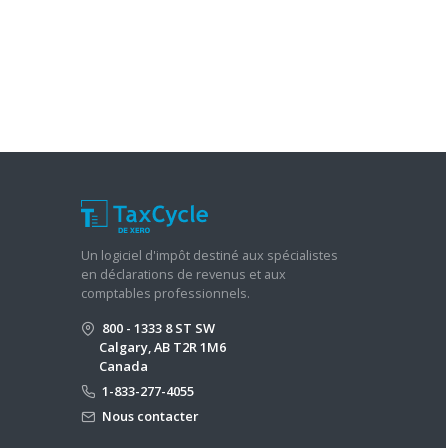
Un logiciel d'impôt destiné aux spécialistes
en déclarations de revenus et aux
comptables professionnels.
800 - 1333 8 ST SW
Calgary, AB T2R 1M6
Canada
1-833-277-4055
Nous contacter